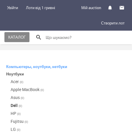
Увійти
Лоти від 1 гривні
Мій auction
Створити лот
КАТАЛОГ
Компьютеры, ноутбуки, нетбуки
Ноутбуки
Acer
(0)
Apple MacBook
(0)
Asus
(0)
Dell
(0)
HP
(0)
Fujitsu
(0)
LG
(0)