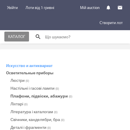
Увійти
Лоти від 1 гривні
Мій auction
Створити лот
КАТАЛОГ
Искусство и антиквариат
Осветительные приборы
Люстри
(0)
Настільні і гасові лампи
(0)
Плафони, підвіски, абажури
(0)
Ліхтарі
(0)
Література і каталогам
(0)
Свічники, канделябри, бра
(0)
Деталі і фрагменти
(0)