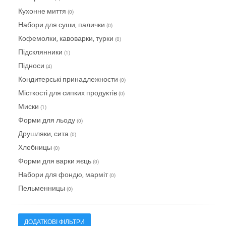
Кухонне миття
(0)
Набори для суши, палички
(0)
Кофемолки, кавоварки, турки
(0)
Підсклянники
(1)
Підноси
(4)
Кондитерські принадлежности
(0)
Місткості для сипких продуктів
(0)
Миски
(1)
Форми для льоду
(0)
Друшляки, сита
(0)
Хлебницы
(0)
Форми для варки яєць
(0)
Набори для фондю, марміт
(0)
Пельменницы
(0)
ДОДАТКОВІ ФІЛЬТРИ