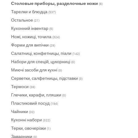
Столовые приборы, разделочные ножи
(8)
Тарелки и блюдца
(537)
Остальное
(21)
Кухонний інвентар
(5)
Ножі, ножиці, точила
(324)
Форми для випічки
(29)
Салатниці, конфетницы, піали
(142)
Набори для спецій, цукорниці
(0)
Миючі засоби для кухні
(0)
Серветки, салфетницы, підставки
(3)
Термоси
(38)
Глечики, карафи, пляшки
(0)
Пластиковий посуд
(194)
Чайники
(32)
Кухонні набори
(322)
Терки, овочерізки
(1)
Заварники
(0)