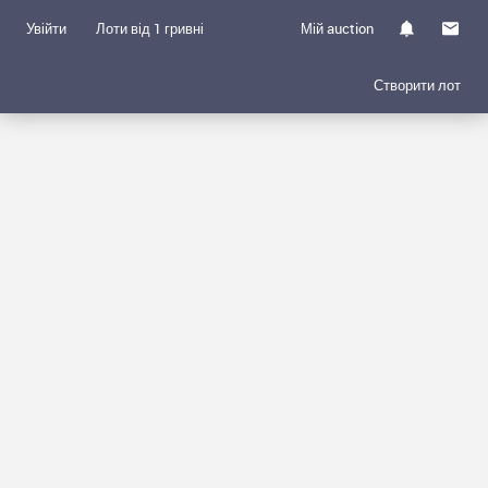
Увійти
Лоти від 1 гривні
Мій auction
Створити лот