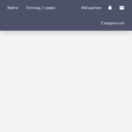
Увійти
Лоти від 1 гривні
Мій auction
Створити лот