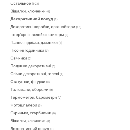
Остальное
(103)
Вішалки, ключники
(0)
Декоративний посуд
(3)
Декоративні коробки, органайзери
(16)
Інтер'єрні наклейки, стикеры
(0)
Панно, підвіски, дзвоники
(1)
Пісочні годинники
(0)
Свічники
(0)
Подушки декоративні
(0)
Свічки декоративні, гелеві
(1)
Статуетки, фігурки
(3)
Талісмани, обережи
(0)
Термометри, барометри
(0)
Фотошпалери
(0)
Скриньки, скарбнички
(0)
Вішалки, ключники
(0)
Декоративний посуд
(0)