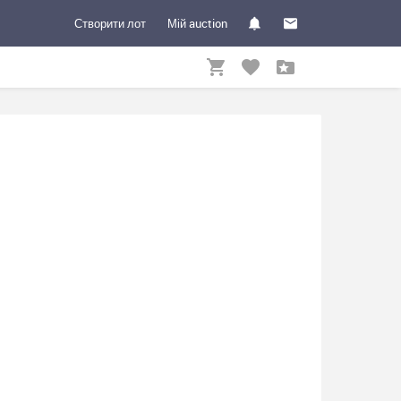
Створити лот
Мій auction