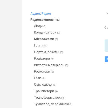
Аудио, Радио
Радиокомпоненты
Діоди
(1)
0 
Конденсатори
(0)
Мікросхеми
(0)
Плати
(1)
Портам, роз'єми
(0)
Радіатори
(0)
Витратні матеріали
(0)
Резистори
(0)
Реле
(0)
Світлодіоди
(0)
Транзистори
(0)
Трансформатори
(0)
Тумблера, перемикачі
(2)