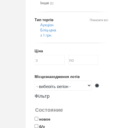
Інше
(2)
Тип торгів
Показати всі
Аукціон
Бліц-ціна
з 1 грн.
Ціна
Місцезнаходження лотів
Фільтр
Состояние
новое
б/у