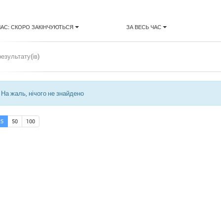
ЧАС: СКОРО ЗАКІНЧУЮТЬСЯ
ЗА ВЕСЬ ЧАС
результату(ів)
На жаль, нічого не знайдено
25
50
100