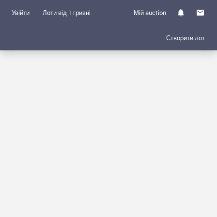
Увійти
Лоти від 1 гривні
Мій auction
Створити лот