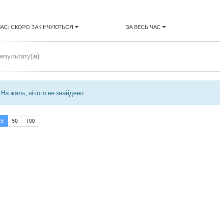
ЧАС: СКОРО ЗАКІНЧУЮТЬСЯ
ЗА ВЕСЬ ЧАС
результату(ів)
На жаль, нічого не знайдено
25
50
100