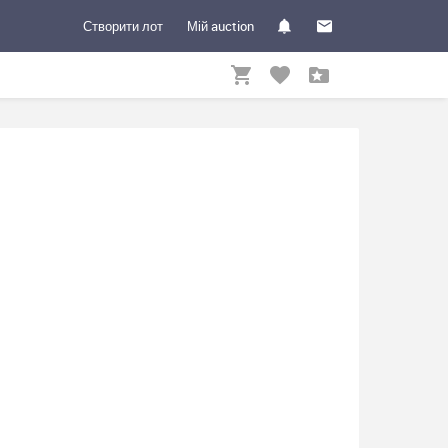
Створити лот
Мій auction