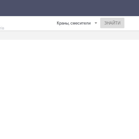
Краны, смесители
тів