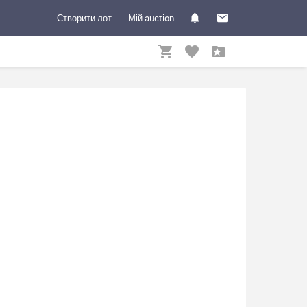
Створити лот
Мій auction