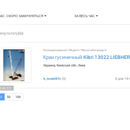
ЧАС: СКОРО ЗАКІНЧУЮТЬСЯ
ЗА ВЕСЬ ЧАС
результату(ів)
Колекціонування
/
Моделі
/
Масштабні моделі
Кран гусиничный Kibri 13022 LIEBHE
Украина, Киевская обл., Киев
k_model87e
(0)
6 днів 14:
3 ФОТО
25
50
100