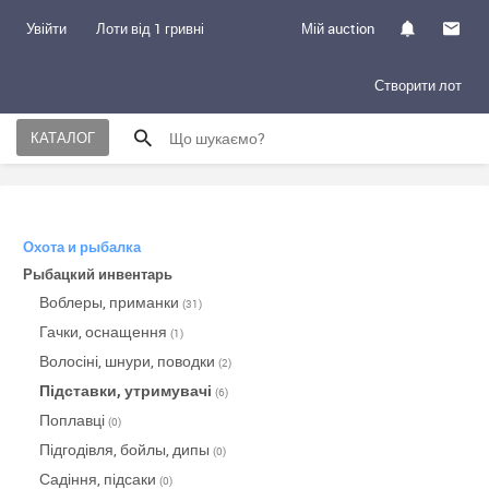
Увійти
Лоти від 1 гривні
Мій auction
Створити лот
КАТАЛОГ
Охота и рыбалка
Рыбацкий инвентарь
Воблеры, приманки
(31)
Гачки, оснащення
(1)
Волосіні, шнури, поводки
(2)
Підставки, утримувачі
(6)
Поплавці
(0)
Підгодівля, бойлы, дипы
(0)
Садіння, підсаки
(0)