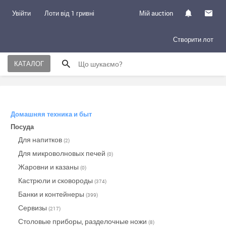
Увійти
Лоти від 1 гривні
Мій auction
Створити лот
КАТАЛОГ
Домашняя техника и быт
Посуда
Для напитков
(2)
Для микроволновых печей
(0)
Жаровни и казаны
(0)
Кастрюли и сковороды
(374)
Банки и контейнеры
(399)
Сервизы
(217)
Столовые приборы, разделочные ножи
(8)