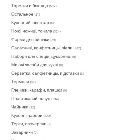
Тарелки и блюдца
(537)
Остальное
(21)
Кухонний інвентар
(5)
Ножі, ножиці, точила
(324)
Форми для випічки
(29)
Салатниці, конфетницы, піали
(142)
Набори для спецій, цукорниці
(0)
Миючі засоби для кухні
(0)
Серветки, салфетницы, підставки
(3)
Термоси
(38)
Глечики, карафи, пляшки
(0)
Пластиковий посуд
(194)
Чайники
(32)
Кухонні набори
(322)
Терки, овочерізки
(1)
Заварники
(0)