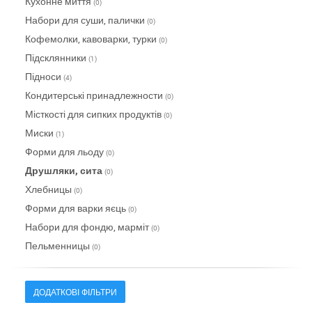
Кухонне миття
(0)
Набори для суши, палички
(0)
Кофемолки, кавоварки, турки
(0)
Підсклянники
(1)
Підноси
(4)
Кондитерські принадлежности
(0)
Місткості для сипких продуктів
(0)
Миски
(1)
Форми для льоду
(0)
Друшляки, сита
(0)
Хлебницы
(0)
Форми для варки яєць
(0)
Набори для фондю, марміт
(0)
Пельменницы
(0)
ДОДАТКОВІ ФІЛЬТРИ