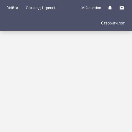
Увійти
Лоти від 1 гривні
Мій auction
Створити лот