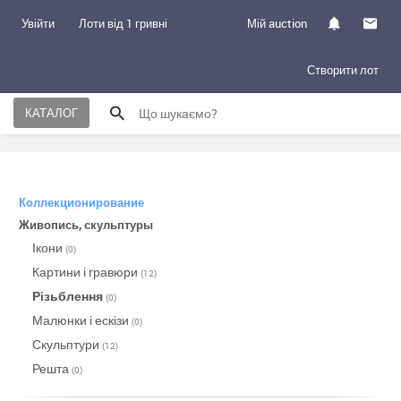
Увійти
Лоти від 1 гривні
Мій auction
Створити лот
КАТАЛОГ
Коллекционирование
Живопись, скульптуры
Ікони
(0)
Картини і гравюри
(12)
Різьблення
(0)
Малюнки і ескізи
(0)
Скульптури
(12)
Решта
(0)