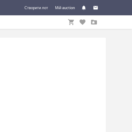
Створити лот
Мій auction