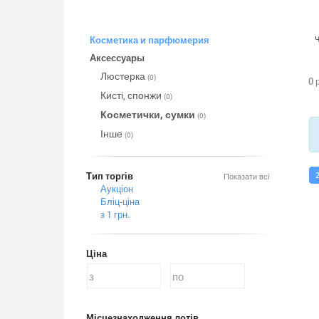
Косметика и парфюмерия
Аксессуары
Люстерка
(0)
0 
Кисті, спонжи
(0)
Косметички, сумки
(0)
Інше
(0)
Тип торгів
Показати всі
Аукціон
Бліц-ціна
з 1 грн.
Ціна
Місцезнаходження лотів