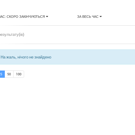
ЧАС: СКОРО ЗАКІНЧУЮТЬСЯ
ЗА ВЕСЬ ЧАС
результату(ів)
На жаль, нічого не знайдено
25
50
100