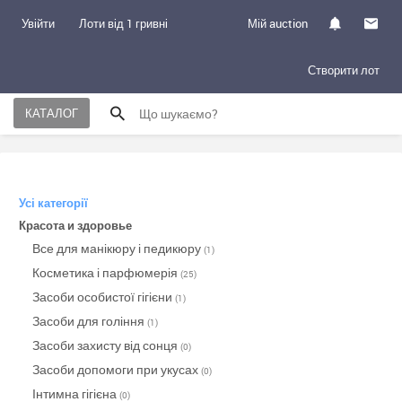
Увійти
Лоти від 1 гривні
Мій auction
Створити лот
КАТАЛОГ
Усі категорії
Красота и здоровье
Все для манікюру і педикюру
(1)
Косметика і парфюмерія
(25)
Засоби особистої гігієни
(1)
Засоби для гоління
(1)
Засоби захисту від сонця
(0)
Засоби допомоги при укусах
(0)
Інтимна гігієна
(0)