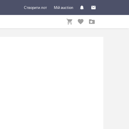
Створити лот
Мій auction