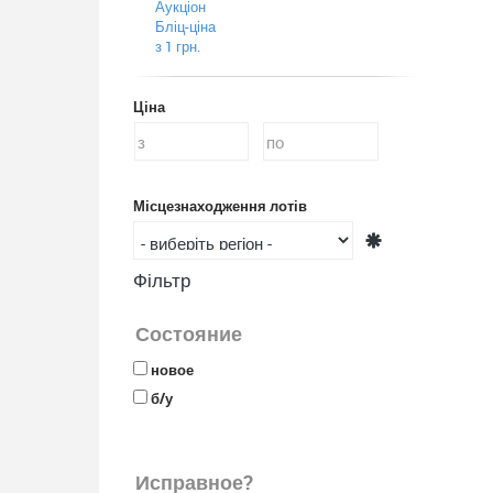
Аукціон
Бліц-ціна
з 1 грн.
Ціна
Місцезнаходження лотів
Фільтр
Состояние
новое
б/у
Исправное?