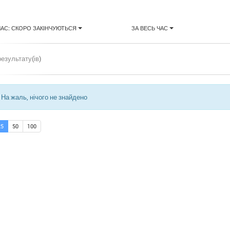
ЧАС: СКОРО ЗАКІНЧУЮТЬСЯ
ЗА ВЕСЬ ЧАС
результату(ів)
На жаль, нічого не знайдено
25
50
100