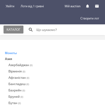
Увійти
Лоти від 1 гривні
Мій auction
Створити лот
КАТАЛОГ
Монеты
Азия
Азербайджан
(0)
Вірменія
(0)
Афганістан
(0)
Бангладеш
(0)
Бахрейн
(0)
Бруней
(0)
Бутан
(0)