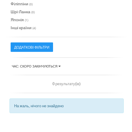
Філіппіни
(0)
Шрі-Ланка
(0)
Японія
(1)
Інші країни
(4)
ДОДАТКОВІ ФІЛЬТРИ
ЧАС: СКОРО ЗАКІНЧУЮТЬСЯ
0 результату(ів)
На жаль, нічого не знайдено