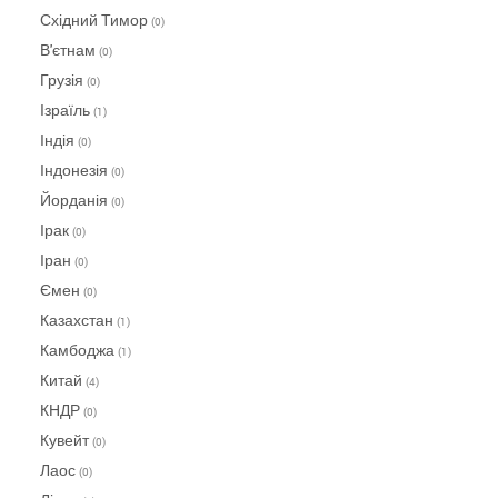
Східний Тимор
(0)
В'єтнам
(0)
Грузія
(0)
Ізраїль
(1)
Індія
(0)
Індонезія
(0)
Йорданія
(0)
Ірак
(0)
Іран
(0)
Ємен
(0)
Казахстан
(1)
Камбоджа
(1)
Китай
(4)
КНДР
(0)
Кувейт
(0)
Лаос
(0)