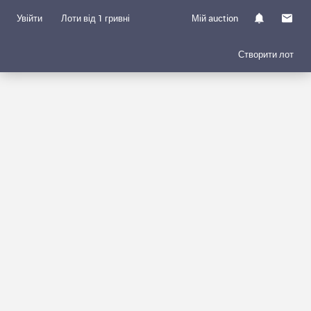
Увійти
Лоти від 1 гривні
Мій auction
Створити лот