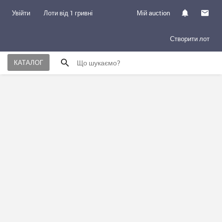
Увійти
Лоти від 1 гривні
Мій auction
Створити лот
КАТАЛОГ