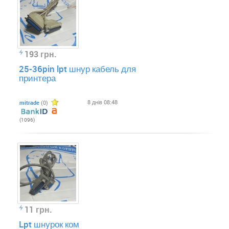
193 грн.
25-36pin lpt шнур кабель для
принтера
8 днів 08:48
mitrade
(0)
(1096)
11 грн.
Lpt шнурок ком