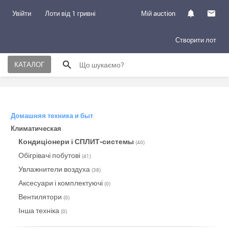
Увійти
Лоти від 1 гривні
Мій auction
Створити лот
КАТАЛОГ
Домашняя техника и быт
Климатическая
Кондиціонери і СПЛИТ-системы
(40)
Обігрівачі побутові
(41)
Увлажнители воздуха
(38)
Аксесуари і комплектуючі
(0)
Вентилятори
(0)
Інша техніка
(0)