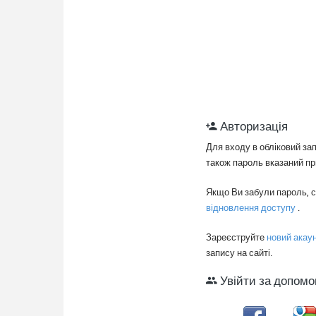
Авторизація
Для входу в обліковий зап
також пароль вказаний при
Якщо Ви забули пароль, 
відновлення доступу
.
Зареєструйте
новий акау
запису на сайті.
Увійти за допомо