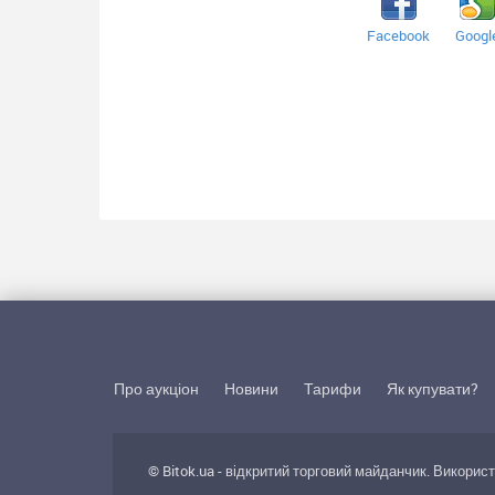
Facebook
Googl
Про аукціон
Новини
Тарифи
Як купувати?
© Bitok.ua - відкритий торговий майданчик. Викорис