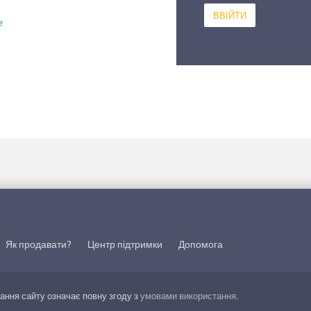
e
Як продавати?
Центр підтримки
Допомога
тання сайту означає повну згоду з
умовами використання
.