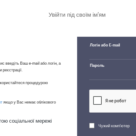
Увійти під своїм ім'ям
Логін або E-mail
ис введіть Ваш e-mail або логін, а
Пароль
 реєстрації.
скористайтеся процедурою
нт
якщо у Вас немає облікового
гою соціальної мережі
Чужий комп'ютер