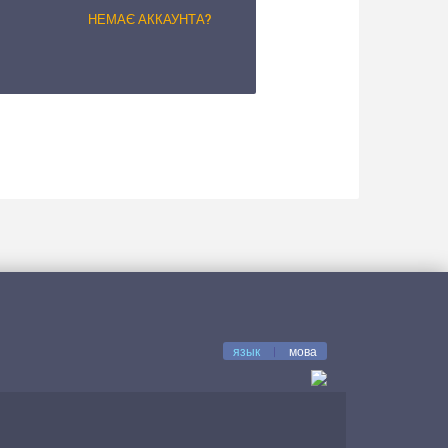
НЕМАЄ АККАУНТА?
язык
|
мова