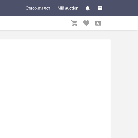
Створити лот
Мій auction