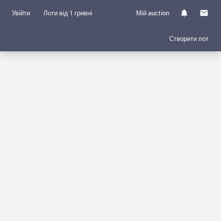
Увійти
Лоти від 1 гривні
Мій auction
Створити лот