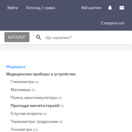
Увійти
Лоти від 1 гривні
Мій auction
Створити лот
КАТАЛОГ
Медицина
Медицинские приборы и устройства
Глюкометри
(0)
Масажери
(6)
Пояси, миостимуляторы
(0)
Прилади магнітотерапії
(0)
Слухові апарати
(0)
Термометри, градусники
(0)
Тонометри
(23)