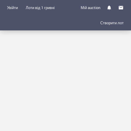
Увійти
Лоти від 1 гривні
Мій auction
Створити лот