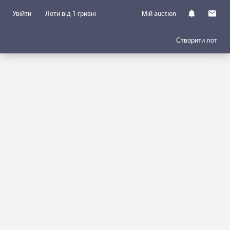
Увійти
Лоти від 1 гривні
Мій auction
Створити лот