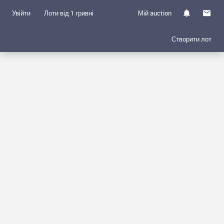
Увійти
Лоти від 1 гривні
Мій auction
Створити лот