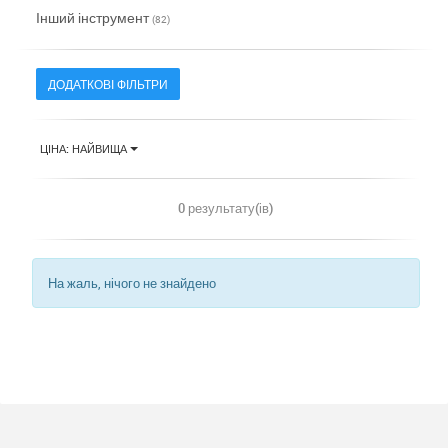
Інший інструмент
(82)
ДОДАТКОВІ ФІЛЬТРИ
ЦІНА: НАЙВИЩА
0 результату(ів)
На жаль, нічого не знайдено