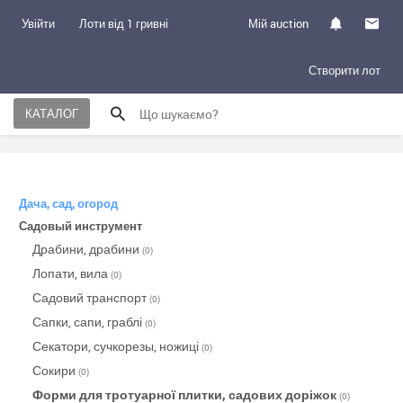
Увійти
Лоти від 1 гривні
Мій auction
Створити лот
КАТАЛОГ
Дача, сад, огород
Садовый инструмент
Драбини, драбини
(0)
Лопати, вила
(0)
Садовий транспорт
(0)
Сапки, сапи, граблі
(0)
Секатори, сучкорезы, ножиці
(0)
Сокири
(0)
Форми для тротуарної плитки, садових доріжок
(0)