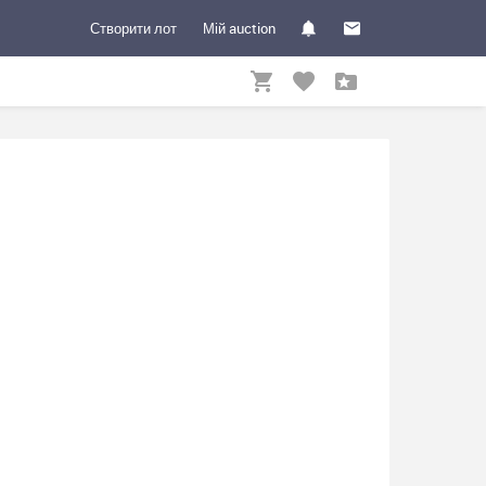
Створити лот
Мій auction