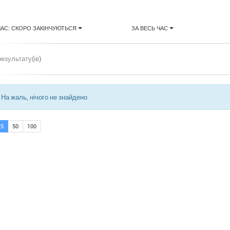
ЧАС: СКОРО ЗАКІНЧУЮТЬСЯ
ЗА ВЕСЬ ЧАС
результату(ів)
На жаль, нічого не знайдено
25
50
100