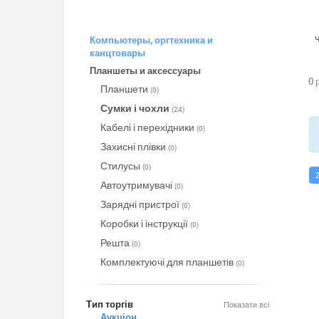
Компьютеры, оргтехника и
канцтовары
Планшеты и аксессуары
0 
Планшети
(0)
Сумки і чохли
(24)
Кабелі і перехідники
(0)
Захисні плівки
(0)
Стилусы
(0)
Автоутримувачі
(0)
Зарядні пристрої
(0)
Коробки і інструкції
(0)
Решта
(0)
Комплектуючі для планшетів
(0)
Тип торгів
Показати всі
Аукціон