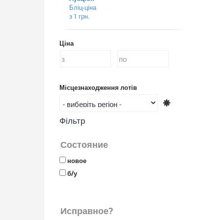
Бліц-ціна
з 1 грн.
Ціна
Місцезнаходження лотів
Фільтр
Состояние
новое
б/у
Исправное?